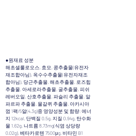
●원재료 성분
해초셀룰로오스, 효모, 콩추출물(유전자
재조합아님), 옥수수추출물(유전자재조
합아님), 당근추출물, 해초추출물, 로즈힙
추출물, 아세로라추출물, 굴추출물, 피쉬
레버오일, 산호추출물, 파슬리 추출물, 알
파르파 추출물, 물갈퀴 추출물, 아카시아
껌 1팩/5알(4.3g)중 영양성분 및 함량: 에너
지 12kcal, 단백질 0.5g, 지질 0.94g, 탄수화
물 1.62g, 나트륨 8.73mg(식염 상당량 
0.02g), 베타카로텐 7500μg, 비타민 B1 