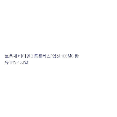
보충제 비타민B 콤플렉스[엽산 100ΜG 함
유] MVP 30알