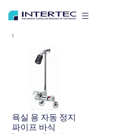
욕실 용 자동 정지
파이프 바식