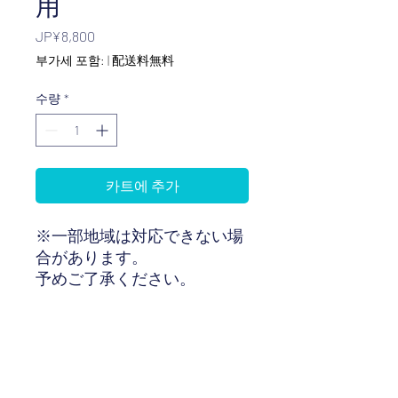
用
가
JP¥8,800
격
부가세 포함:
|
配送料無料
수량
*
카트에 추가
※一部地域は対応できない場
合があります。
予めご了承ください。
인터텍합동회사