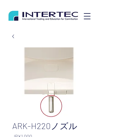
ARK-H220ノズル
가
JP¥1,000