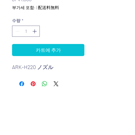
격
부가세 포함:
|
配送料無料
수량
*
카트에 추가
ARK-H220 ノズル
인터텍합동회사
info@inter-tec.net
050-3569-4113